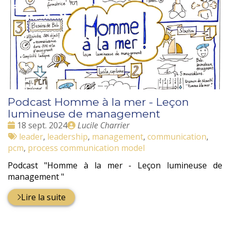
Podcast Homme à la mer - Leçon
lumineuse de management
Date
Publié
18 sept. 2024
Lucile Charrier
:
Tags
par
leader
,
leadership
,
management
,
communication
,
:
pcm
,
process communication model
Podcast "Homme à la mer - Leçon lumineuse de
management "
Lire la suite