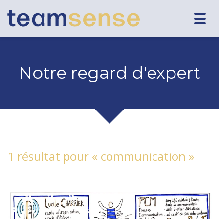
Togg
navig
Notre regard d'expert
1 résultat pour «
communication
»