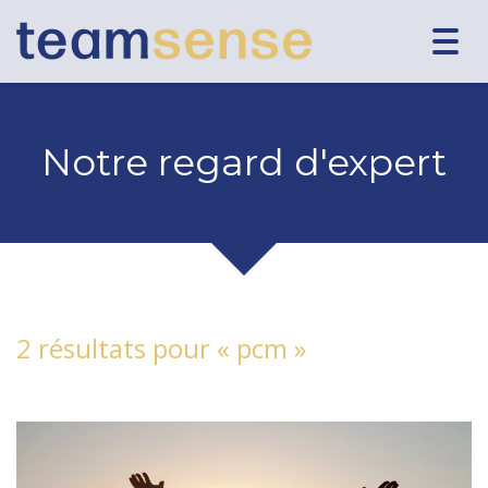
Togg
navig
Notre regard d'expert
2 résultats pour «
pcm
»