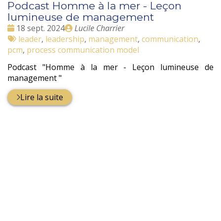
Podcast Homme à la mer - Leçon
lumineuse de management
Date
Publié
18 sept. 2024
Lucile Charrier
:
Tags
par
leader
,
leadership
,
management
,
communication
,
:
pcm
,
process communication model
Podcast "Homme à la mer - Leçon lumineuse de
management "
Lire la suite