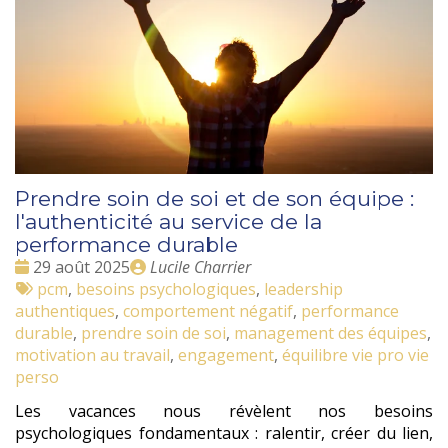
Prendre soin de soi et de son équipe :
l'authenticité au service de la
performance durable
Date
Publié
29 août 2025
Lucile Charrier
:
Tags
par
pcm
,
besoins psychologiques
,
leadership
:
authentiques
,
comportement négatif
,
performance
durable
,
prendre soin de soi
,
management des équipes
,
motivation au travail
,
engagement
,
équilibre vie pro vie
perso
Les vacances nous révèlent nos besoins
psychologiques fondamentaux : ralentir, créer du lien,