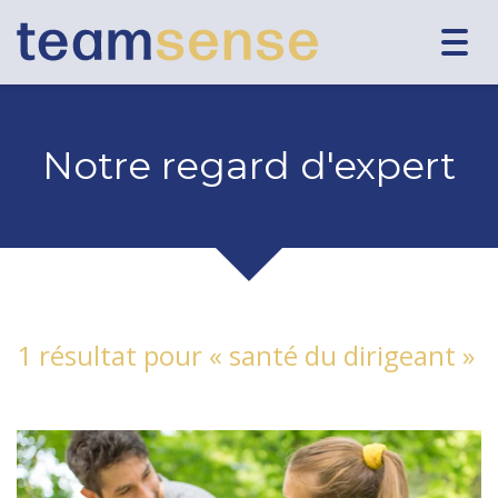
Togg
navig
Notre regard d'expert
1 résultat pour «
santé du dirigeant
»