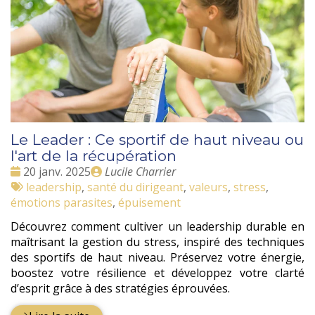
Le Leader : Ce sportif de haut niveau ou
l'art de la récupération
Date
Publié
20 janv. 2025
Lucile Charrier
:
Tags
par
leadership
,
santé du dirigeant
,
valeurs
,
stress
,
:
émotions parasites
,
épuisement
Découvrez comment cultiver un leadership durable en
maîtrisant la gestion du stress, inspiré des techniques
des sportifs de haut niveau. Préservez votre énergie,
boostez votre résilience et développez votre clarté
d’esprit grâce à des stratégies éprouvées.